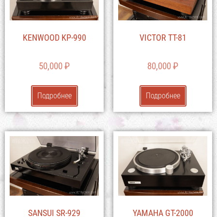
KENWOOD KP-990
VICTOR TT-81
50,000
₽
80,000
₽
Подробнее
Подробнее
SANSUI SR-929
YAMAHA GT-2000