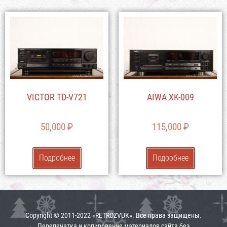
VICTOR TD-V721
AIWA XK-009
50,000
₽
115,000
₽
Подробнее
Подробнее
Copyright © 2011-2022 «RETROZVUK». Все права защищены.
Перепечатка и копирование материалов сайта без