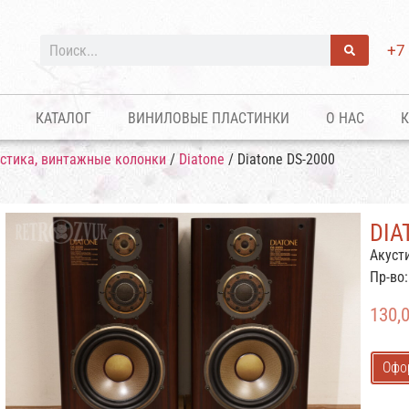
+7
КАТАЛОГ
ВИНИЛОВЫЕ ПЛАСТИНКИ
О НАС
К
устика, винтажные колонки
/
Diatone
/ Diatone DS-2000
DIA
Акуст
Пр-во
130,
Офо