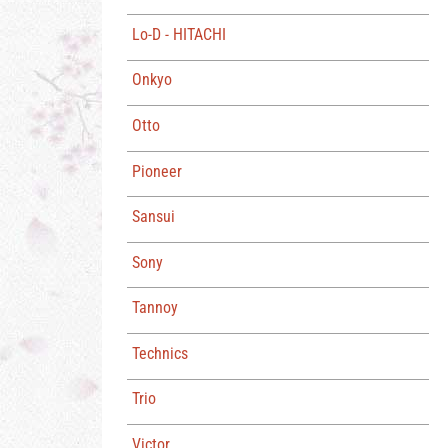
Lo-D - HITACHI
Onkyo
Otto
Pioneer
Sansui
Sony
Tannoy
Technics
Trio
Victor