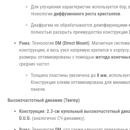
Для улучшения характеристик используется бор
технологии
диффузионного роста кристаллов
.
Диафрагма не обрабатывается демпфирующими м
полностью раскрыть преимущества конструкции D
Рама
: Технология
DM (Direct Mount)
. Магнитная систем
конструкцию, и весь узел напрямую крепится к корпус
размеры оптимизированы с помощью
метода конечных
средних частот.
Толщина пластины увеличена до
8 мм
, используе
Конструкция клемм оптимизирована для минимал
панели.
Высокочастотный динамик (Твитер)
Конструкция
:
2.3-см купольный высокочастотный дин
D.U.D.
(аналогично СЧ-динамику).
Рама
: Технология
DM
, что также улучшает переходные 