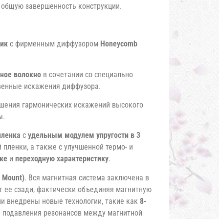
ь общую завершенность конструкции.
мик
с фирменным диффузором
Honeycomb
ное волокно
в сочетании со специально
венные искажения диффузора.
шения гармонических искажений высокого
ы.
пленка
с
удельным модулем упругости в 3
 пленки, а также с улучшенной термо- и
зке
и
переходную характеристику
.
t Mount)
. Вся магнитная система заключена в
т ее сзади, фактически объединяя магнитную
ли внедрены новые технологии, такие как
8-
я подавления резонансов между магнитной