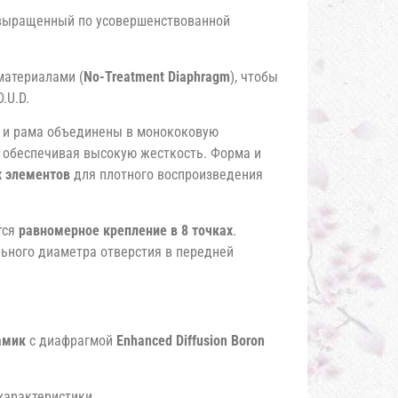
, выращенный по усовершенствованной
атериалами (
No-Treatment Diaphragm
), чтобы
.U.D.
а и рама объединены в монококовую
у, обеспечивая высокую жесткость. Форма и
 элементов
для плотного воспроизведения
тся
равномерное крепление в 8 точках
.
ьного диаметра отверстия в передней
амик
с диафрагмой
Enhanced Diffusion Boron
характеристики.