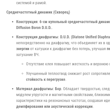
системой и рамой.
Среднечастотный динамик (Скворец)
Конструкция
:
6-см купольный среднечастотный динам
Diffusion Boron D.U.D.
.
Конструкция диафрагмы
:
D.U.D. (Diatone Unified Diaphr
непосредственно на диафрагму, что объединяет их в о
энергии
от катушки к диафрагме без потерь, улучшая
п
затухание ВЧ.
Отсутствие клея повышает жесткость и верхнюю 
Улучшенный теплоотвод снижает рост сопротивле
стойкость к перегрузке
.
Материал диафрагмы
:
Бор
. Обладает твердостью, сле
модулем упругости и магнитными свойствами, близкими
характеристики на резонансных частотах, создавая и
демпфирования или акустической коррекции
.