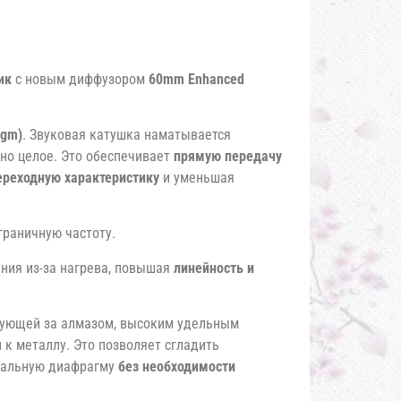
ик
с новым диффузором
60mm Enhanced
agm)
. Звуковая катушка наматывается
дно целое. Это обеспечивает
прямую передачу
ереходную характеристику
и уменьшая
граничную частоту.
ния из-за нагрева, повышая
линейность и
дующей за алмазом, высоким удельным
 к металлу. Это позволяет сгладить
деальную диафрагму
без необходимости