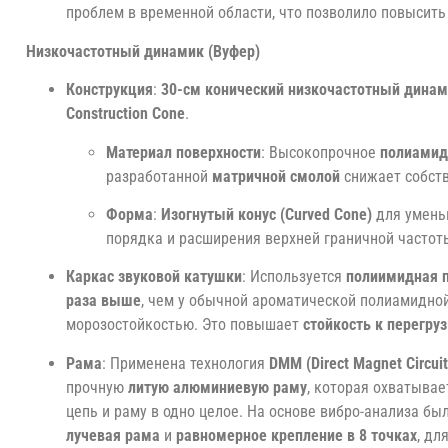
проблем в временной области, что позволило повысит
Низкочастотный динамик (Вуфер)
Конструкция
:
30-см конический низкочастотный дина
Construction Cone
.
Материал поверхности
: Высокопрочное
полиамид
разработанной
матричной смолой
снижает собст
Форма
:
Изогнутый конус (Curved Cone)
для умень
порядка и расширения верхней граничной частот
Каркас звуковой катушки
: Используется
полиимидная 
раза выше
, чем у обычной ароматической полиамидной
морозостойкостью. Это повышает
стойкость к перегру
Рама
: Применена технология
DMM (Direct Magnet Circui
прочную
литую алюминиевую раму
, которая охватывае
цепь и раму в одно целое. На основе вибро-анализа бы
лучевая рама
и
равномерное крепление в 8 точках
, дл