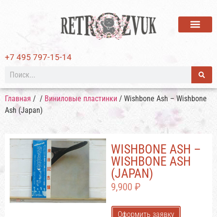
ВИНИЛОВЫЕ ПЛАСТИ
+7 495 797-15-14
Главная
/
/
Виниловые пластинки
/ Wishbone Ash – Wishbone
Ash (Japan)
WISHBONE ASH –
WISHBONE ASH
(JAPAN)
9,900
₽
Оформить заявку