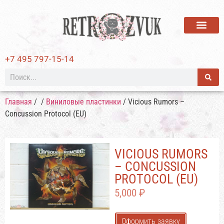
ВИНИЛОВЫЕ ПЛАСТИ
+7 495 797-15-14
Главная
/
/
Виниловые пластинки
/ Vicious Rumors –
Concussion Protocol (EU)
VICIOUS RUMORS
– CONCUSSION
PROTOCOL (EU)
5,000
₽
Оформить заявку