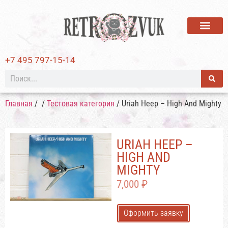
ВИНИЛОВЫЕ ПЛАСТИ
+7 495 797-15-14
Главная
/
/
Тестовая категория
/ Uriah Heep – High And Mighty
URIAH HEEP –
HIGH AND
MIGHTY
7,000
₽
Оформить заявку