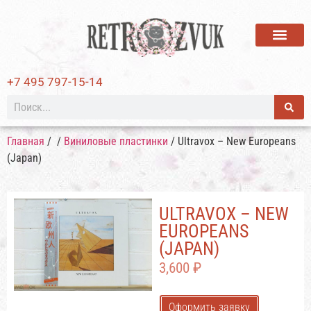
ВИНИЛОВЫЕ ПЛАСТИ
+7 495 797-15-14
Главная
/
/
Виниловые пластинки
/ Ultravox – New Europeans
(Japan)
ULTRAVOX – NEW
EUROPEANS
(JAPAN)
3,600
₽
Оформить заявку