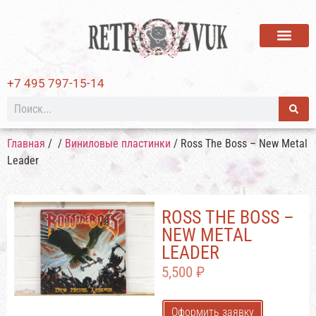
ВИНИЛОВЫЕ ПЛАСТИ
+7 495 797-15-14
Главная
/
/
Виниловые пластинки
/ Ross The Boss – New Metal
Leader
ROSS THE BOSS –
NEW METAL
LEADER
5,500
₽
Оформить заявку