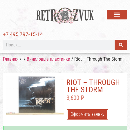
ВИНИЛОВЫЕ ПЛАСТИ
+7 495 797-15-14
Главная
/
/
Виниловые пластинки
/ Riot – Through The Storm
RIOT – THROUGH
THE STORM
3,600
₽
Оформить заявку