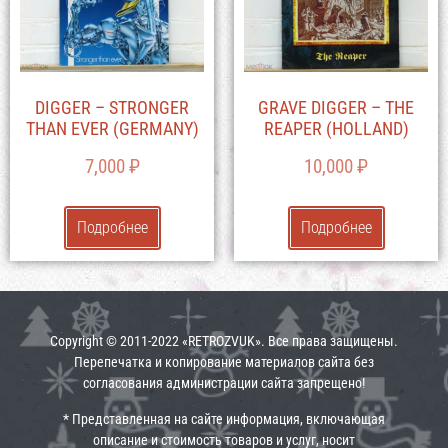
DIGGER – STRONGER
GRAVE DIGGER – THE
THAN EVER (GERMANY)
REAPER (HOLLAND)
7,000
₽
10,000
₽
Подробнее
Подробнее
Copyright © 2011-2022 «RETROZVUK». Все права защищены.
Перепечатка и копирование материалов сайта без
согласования администрации сайта запрещено!
* Представленная на сайте информация, включающая
описание и стоимость товаров и услуг, носит