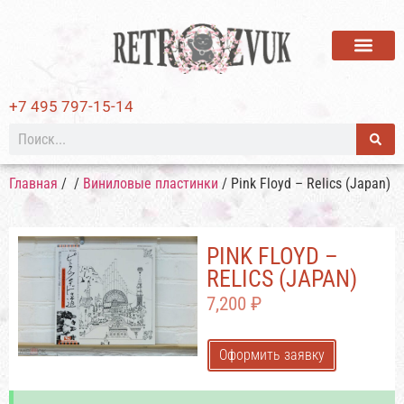
ВИНИЛОВЫЕ ПЛАСТИ
+7 495 797-15-14
Главная
/
/
Виниловые пластинки
/ Pink Floyd – Relics (Japan)
PINK FLOYD –
RELICS (JAPAN)
7,200
₽
Оформить заявку