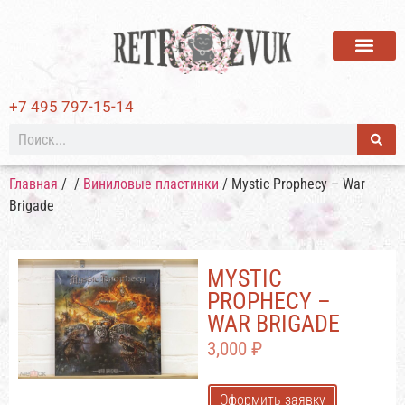
ВИНИЛОВЫЕ ПЛАСТИ
+7 495 797-15-14
Главная
/
/
Виниловые пластинки
/ Mystic Prophecy – War
Brigade
MYSTIC
PROPHECY –
WAR BRIGADE
3,000
₽
Оформить заявку