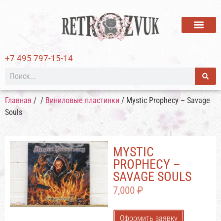
ВИНИЛОВЫЕ ПЛАСТИ
+7 495 797-15-14
Главная
/
/
Виниловые пластинки
/ Mystic Prophecy – Savage
Souls
MYSTIC
PROPHECY –
SAVAGE SOULS
7,000
₽
Оформить заявку