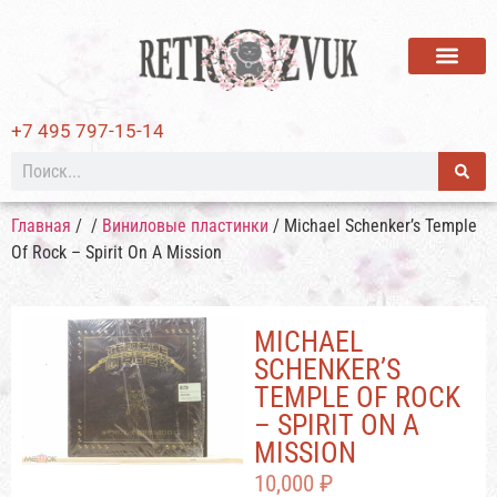
ВИНИЛОВЫЕ ПЛАСТИ
+7 495 797-15-14
Главная
/
/
Виниловые пластинки
/ Michael Schenker’s Temple
Of Rock – Spirit On A Mission
MICHAEL
SCHENKER’S
TEMPLE OF ROCK
– SPIRIT ON A
MISSION
10,000
₽