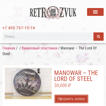
ВИНИЛОВЫЕ ПЛАСТИ
+7 495 797-15-14
Главная
/
/
Виниловые пластинки
/ Manowar – The Lord Of
Steel
MANOWAR – THE
LORD OF STEEL
30,000
₽
Оформить заявку