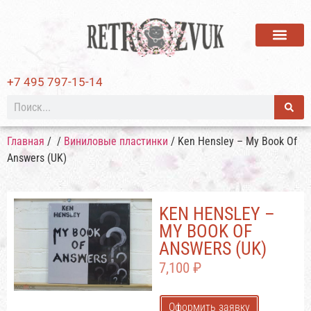
ВИНИЛОВЫЕ ПЛАСТИ
+7 495 797-15-14
Главная
/
/
Виниловые пластинки
/ Ken Hensley – My Book Of
Answers (UK)
KEN HENSLEY –
MY BOOK OF
ANSWERS (UK)
7,100
₽
Оформить заявку