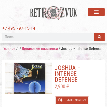
ВИНИЛОВЫЕ ПЛАСТИ
+7 495 797-15-14
Главная
/
/
Виниловые пластинки
/ Joshua – Intense Defense
JOSHUA –
INTENSE
DEFENSE
2,900
₽
Оформить заявку