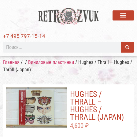
ВИНИЛОВЫЕ ПЛАСТИ
+7 495 797-15-14
Главная
/
/
Виниловые пластинки
/ Hughes / Thrall – Hughes /
Thrall (Japan)
HUGHES /
THRALL –
HUGHES /
THRALL (JAPAN)
4,600
₽