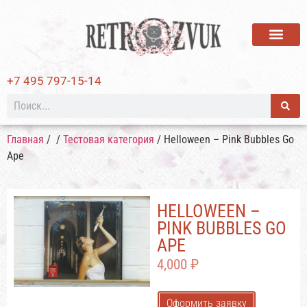
ВИНИЛОВЫЕ ПЛАСТИ
+7 495 797-15-14
Главная
/
/
Тестовая категория
/ Helloween – Pink Bubbles Go
Ape
HELLOWEEN –
PINK BUBBLES GO
APE
4,000
₽
Оформить заявку