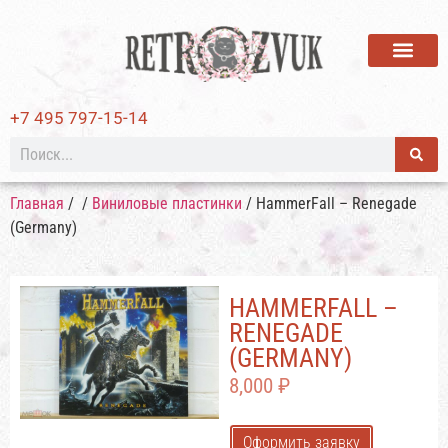
ВИНИЛОВЫЕ ПЛАСТИ
+7 495 797-15-14
Главная
/
/
Виниловые пластинки
/ HammerFall – Renegade
(Germany)
HAMMERFALL –
RENEGADE
(GERMANY)
8,000
₽
Оформить заявку