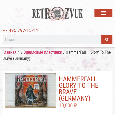
ВИНИЛОВЫЕ ПЛАСТИ
+7 495 797-15-14
Главная
/
/
Виниловые пластинки
/ HammerFall – Glory To The
Brave (Germany)
HAMMERFALL –
GLORY TO THE
BRAVE
(GERMANY)
10,000
₽