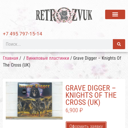
ВИНИЛОВЫЕ ПЛАСТИ
+7 495 797-15-14
Главная
/
/
Виниловые пластинки
/ Grave Digger – Knights Of
The Cross (UK)
GRAVE DIGGER –
KNIGHTS OF THE
CROSS (UK)
6,900
₽
Оформить заявку