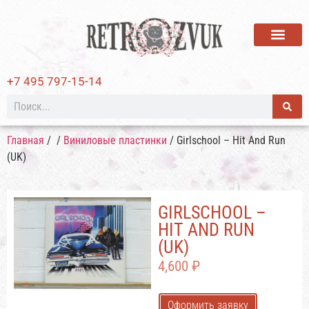
ВИНИЛОВЫЕ ПЛАСТИ
+7 495 797-15-14
Главная
/
/
Виниловые пластинки
/ Girlschool – Hit And Run
(UK)
GIRLSCHOOL –
HIT AND RUN
(UK)
4,600
₽
Оформить заявку