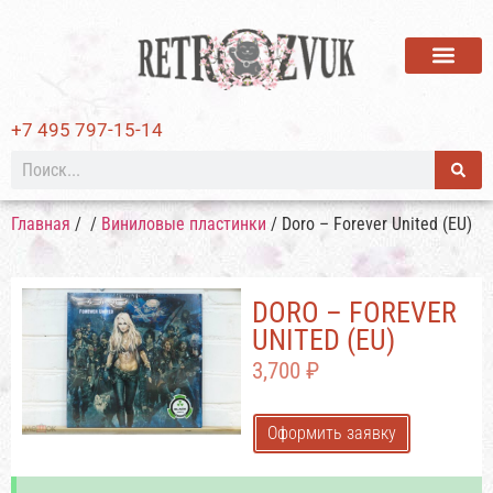
ВИНИЛОВЫЕ ПЛАСТИ
+7 495 797-15-14
Главная
/
/
Виниловые пластинки
/ Doro – Forever United (EU)
DORO – FOREVER
UNITED (EU)
3,700
₽
Оформить заявку