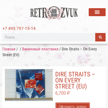
ВИНИЛОВЫЕ ПЛАСТИ
+7 495 797-15-14
Главная
/
/
Виниловые пластинки
/ Dire Straits – On Every
Street (EU)
DIRE STRAITS –
ON EVERY
STREET (EU)
6,700
₽
Оформить заявку