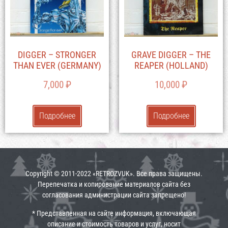
DIGGER – STRONGER
GRAVE DIGGER – THE
THAN EVER (GERMANY)
REAPER (HOLLAND)
7,000
₽
10,000
₽
Подробнее
Подробнее
Copyright © 2011-2022 «RETROZVUK». Все права защищены.
Перепечатка и копирование материалов сайта без
согласования администрации сайта запрещено!
* Представленная на сайте информация, включающая
описание и стоимость товаров и услуг, носит