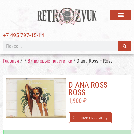
ВИНИЛОВЫЕ ПЛАСТИ
+7 495 797-15-14
Главная
/
/
Виниловые пластинки
/ Diana Ross – Ross
DIANA ROSS –
ROSS
1,900
₽
Оформить заявку