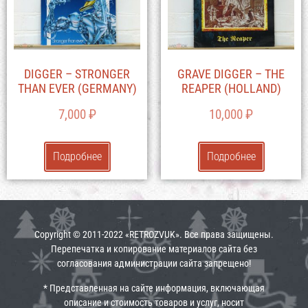
DIGGER – STRONGER
GRAVE DIGGER – THE
THAN EVER (GERMANY)
REAPER (HOLLAND)
7,000
₽
10,000
₽
Подробнее
Подробнее
Copyright © 2011-2022 «RETROZVUK». Все права защищены.
Перепечатка и копирование материалов сайта без
согласования администрации сайта запрещено!
* Представленная на сайте информация, включающая
описание и стоимость товаров и услуг, носит