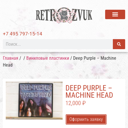
ВИНИЛОВЫЕ ПЛАСТИ
+7 495 797-15-14
Главная
/
/
Виниловые пластинки
/ Deep Purple – Machine
Head
DEEP PURPLE –
MACHINE HEAD
12,000
₽
Оформить заявку