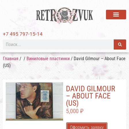
ВИНИЛОВЫЕ ПЛАСТИ
+7 495 797-15-14
Главная
/
/
Виниловые пластинки
/ David Gilmour – About Face
(US)
DAVID GILMOUR
– ABOUT FACE
(US)
5,000
₽
Оформить заявку