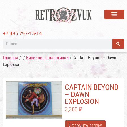
ВИНИЛОВЫЕ ПЛАСТИ
+7 495 797-15-14
Главная
/
/
Виниловые пластинки
/ Captain Beyond – Dawn
Explosion
CAPTAIN BEYOND
– DAWN
EXPLOSION
3,300
₽
Оформить заявку