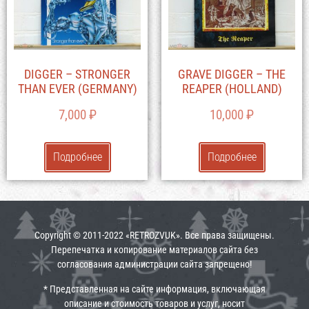
DIGGER – STRONGER
GRAVE DIGGER – THE
THAN EVER (GERMANY)
REAPER (HOLLAND)
7,000
₽
10,000
₽
Подробнее
Подробнее
Copyright © 2011-2022 «RETROZVUK». Все права защищены.
Перепечатка и копирование материалов сайта без
согласования администрации сайта запрещено!
* Представленная на сайте информация, включающая
описание и стоимость товаров и услуг, носит