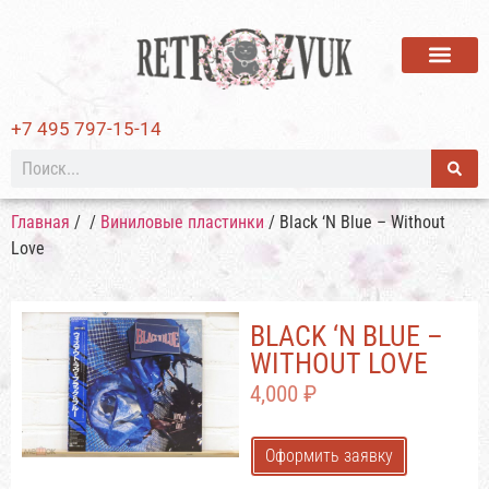
ВИНИЛОВЫЕ ПЛАСТИ
+7 495 797-15-14
Главная
/
/
Виниловые пластинки
/ Black ‘N Blue – Without
Love
BLACK ‘N BLUE –
WITHOUT LOVE
4,000
₽
Оформить заявку