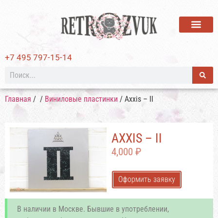
ВИНИЛОВЫЕ ПЛАСТИ
+7 495 797-15-14
Главная
/
/
Виниловые пластинки
/ Axxis – II
AXXIS – II
4,000
₽
Оформить заявку
В наличии в Москве. Бывшие в употреблении,