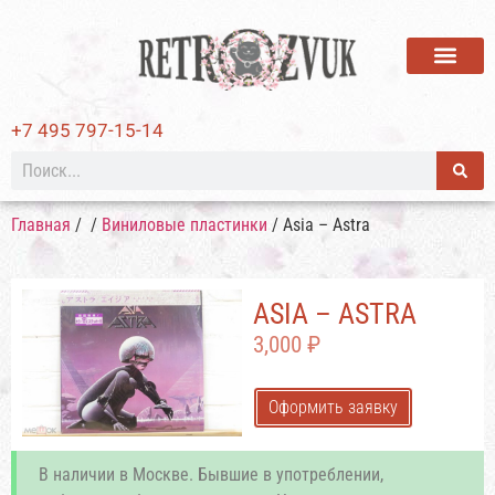
ВИНИЛОВЫЕ ПЛАСТИ
+7 495 797-15-14
Главная
/
/
Виниловые пластинки
/ Asia ‎– Astra
ASIA ‎– ASTRA
3,000
₽
Оформить заявку
В наличии в Москве. Бывшие в употреблении,