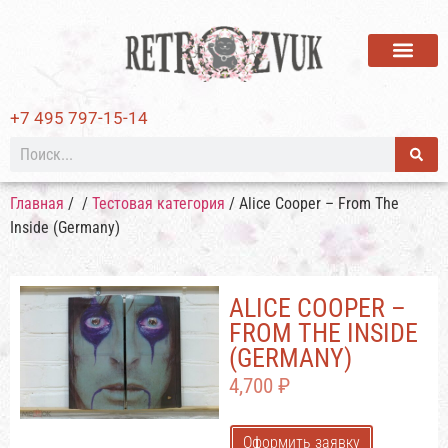
ВИНИЛОВЫЕ ПЛАСТИ
+7 495 797-15-14
Главная
/
/
Тестовая категория
/ Alice Cooper – From The
Inside (Germany)
ALICE COOPER –
FROM THE INSIDE
(GERMANY)
4,700
₽
Оформить заявку