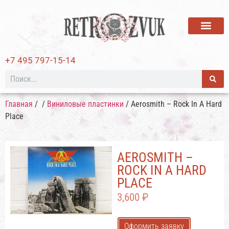
ВИНИЛОВЫЕ ПЛАСТИ
+7 495 797-15-14
Главная
/
/
Виниловые пластинки
/ Aerosmith – Rock In A Hard
Place
AEROSMITH –
ROCK IN A HARD
PLACE
3,600
₽
Оформить заявку