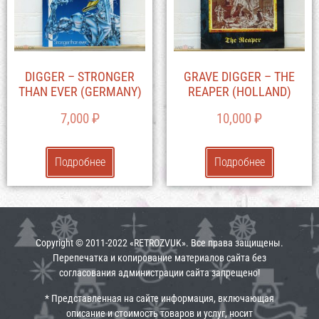
DIGGER – STRONGER
GRAVE DIGGER – THE
THAN EVER (GERMANY)
REAPER (HOLLAND)
7,000
₽
10,000
₽
Подробнее
Подробнее
Copyright © 2011-2022 «RETROZVUK». Все права защищены.
Перепечатка и копирование материалов сайта без
согласования администрации сайта запрещено!
* Представленная на сайте информация, включающая
описание и стоимость товаров и услуг, носит