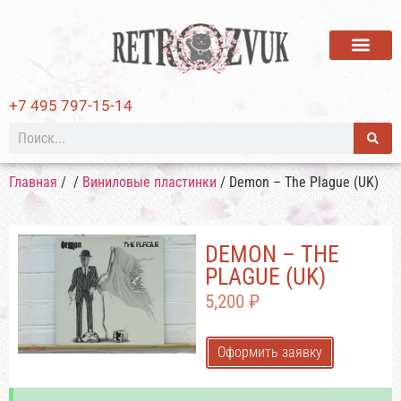
ВИНИЛОВЫЕ ПЛАСТИ
+7 495 797-15-14
Главная
/
/
Виниловые пластинки
/ Demon – The Plague (UK)
DEMON – THE
PLAGUE (UK)
5,200
₽
Оформить заявку