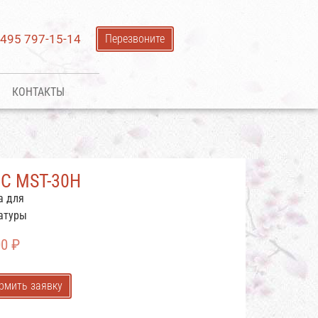
 495 797-15-14
Перезвоните
КОНТАКТЫ
C MST-30H
а для
атуры
00
₽
рмить заявку