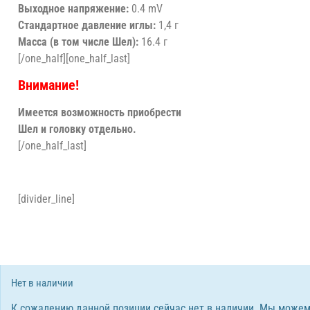
Выходное напряжение:
0.4 mV
Стандартное давление иглы:
1,4 г
Масса (в том числе Шел):
16.4 г
[/one_half][one_half_last]
Внимание!
Имеется возможность приобрести
Шел и головку отдельно.
[/one_half_last]
[divider_line]
Нет в наличии
К сожалению данной позиции сейчас нет в наличии. Мы можем