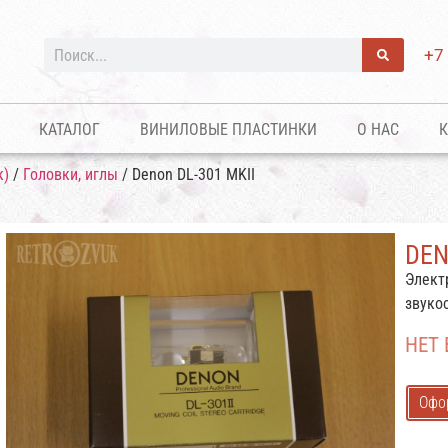
+7
КАТАЛОГ
ВИНИЛОВЫЕ ПЛАСТИНКИ
О НАС
К
к)
/
Головки, иглы
/ Denon DL-301 MKII
DEN
Элект
звуко
НЕТ
Офо