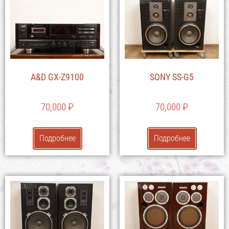
A&D GX-Z9100
SONY SS-G5
70,000
₽
70,000
₽
Подробнее
Подробнее