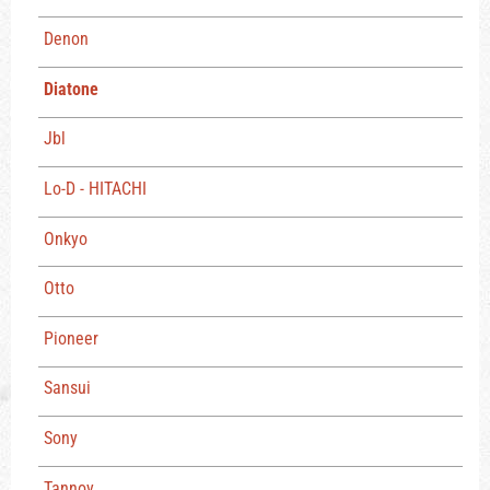
Denon
Diatone
Jbl
Lo-D - HITACHI
Onkyo
Otto
Pioneer
Sansui
Sony
Tannoy