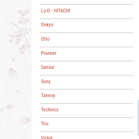
Lo-D - HITACHI
Onkyo
Otto
Pioneer
Sansui
Sony
Tannoy
Technics
Trio
Victor