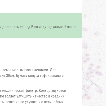
м доставить ее под Ваш индивидуальный заказ
ением и малыми искажениями. Для
мик 30см. Бумага конуса гофрирована и
я механический фильтр. Кольца звуковой
позволяет улучшить качество в средних
няты решения по улучшению нелинейных