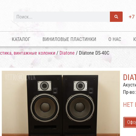
+7
КАТАЛОГ
ВИНИЛОВЫЕ ПЛАСТИНКИ
О НАС
К
устика, винтажные колонки
/
Diatone
/ Diatone DS-40C
DIA
Акуст
Пр-во
НЕТ
Офо